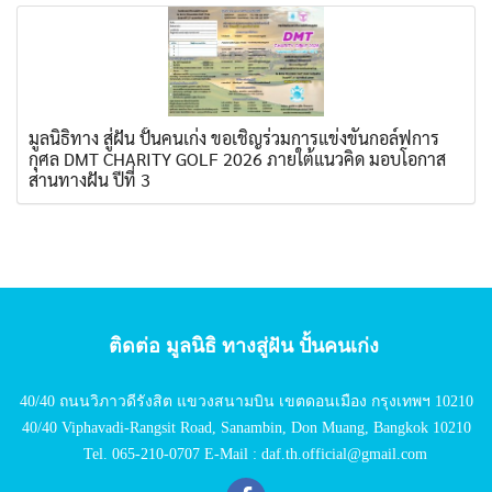
มูลนิธิทาง สู่ฝัน ปั้นคนเก่ง ขอเชิญร่วมการแข่งขันกอล์ฟการ
กุศล DMT CHARITY GOLF 2026 ภายใต้แนวคิด มอบโอกาส
สานทางฝัน ปีที่ 3
ติดต่อ มูลนิธิ ทางสู่ฝัน ปั้นคนเก่ง
40/40 ถนนวิภาวดีรังสิต แขวงสนามบิน เขตดอนเมือง กรุงเทพฯ 10210
40/40 Viphavadi-Rangsit Road, Sanambin, Don Muang, Bangkok 10210
Tel. 065-210-0707 E-Mail : daf.th.official@gmail.com