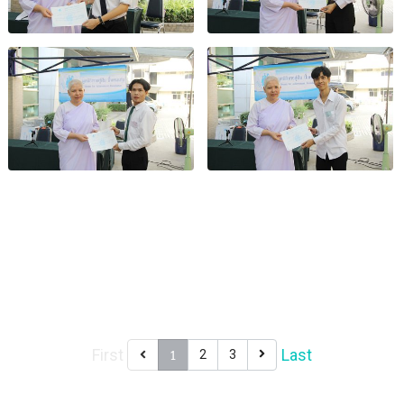
First
Last
1
2
3