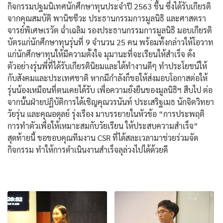
กิจกรรมปฐมนิเทศนักศึกษาทุนประจำปี 2563 ขึ้น ซึ่งได้รับเกียรติ
จากคุณสมบัติ พานิชชีวะ ประธานกรรมการมูลนิธิ และศาสตรา
จารย์พิเศษเรวัต ฉ่ำเฉลิม รองประธานกรรมการมูลนิธิ มอบเกียรติ
บัตรแก่นักศึกษาทุนรุ่นที่ 9 จำนวน 25 คน พร้อมทั้งกล่าวให้โอวาท
แก่นักศึกษาทุนให้มีความตั้งใจ มุมานะที่จะเรียนให้สำเร็จ ดั่ง
ตัวอย่างรุ่นพี่ที่ได้รับเกียรตินิยมและได้ทำงานดีๆ ทำประโยชน์ให้
กับสังคมและประเทศชาติ หากมีกำลังก็ขอให้ส่งมอบโอกาสต่อให้
รุ่นน้องเหมือนที่ตนเคยได้รับ เพื่อความยั่งยืนของมูลนิธิฯ สืบไป ต่อ
จากนั้นฝ่ายปฏิบัติการได้เชิญคุณวรนันท์ ประเสริฐเมธ นักจิตวิทยา
วัยรุ่น และคุณอดุลย์ รุ่งเรือง มาบรรยายในหัวข้อ “การประพฤติ
การทำตัวเพื่อให้เหมาะสมกับวัยเรียน ให้ประสบความสำเร็จ”
สุดท้ายนี้ ขอขอบคุณทีมงาน CSR ที่ได้สละเวลามาช่วยร่วมจัด
กิจกรรม ทำให้การดำเนินงานสำเร็จลุล่วงไปได้ด้วยดี