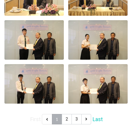
First
Last
1
2
3